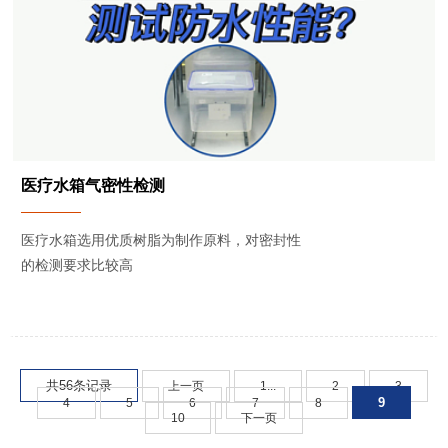
医疗水箱气密性检测
医疗水箱选用优质树脂为制作原料，对密封性
的检测要求比较高
共56条记录
上一页
1...
2
3
9
4
5
6
7
8
10
下一页