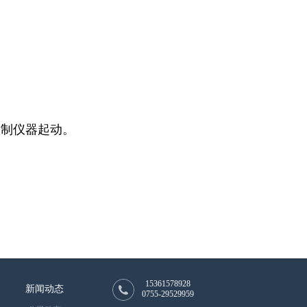
控制仪器起动。
15361578928
新闻动态
0755-29529959